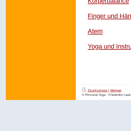
Körperbalance
Finger und Hä
Atem
Yoga und Instr
Druckversion
|
Sitemap
© Personal Yoga - Friederike Lau