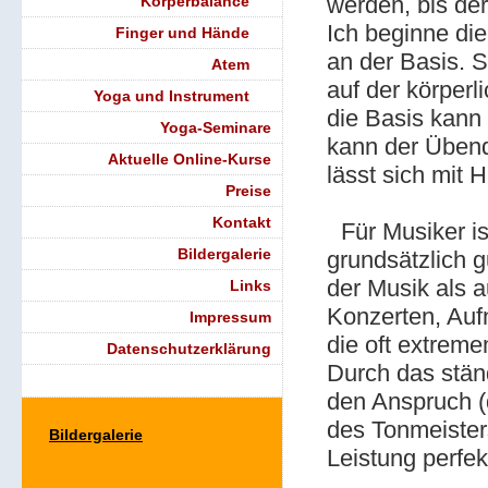
werden, bis der
Körperbalance
Ich beginne di
Finger und Hände
an der Basis. S
Atem
auf der körper
Yoga und Instrument
die Basis kann
Yoga-Seminare
kann der Übend
Aktuelle Online-Kurse
lässt sich mit 
Preise
Kontakt
Für Musiker ist
Bildergalerie
grundsätzlich 
der Musik als 
Links
Konzerten, Auf
Impressum
die oft extreme
Datenschutzerklärung
Durch das stän
den Anspruch (
des Tonmeister
Bildergalerie
Leistung perfek